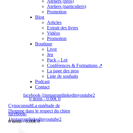
Ateliers (pros)
Ateliers (particuliers)
Promotion
Blog
Articles
Extrait des livres
Vidéos
Promotion
Boutique
Livre
Jeu
Pack – Lot
Conférences & Formations ↗︎
La page des pros
Liste de souhaits
Podcast
Contact
facebook-1
instagram
linkedin
youtube2
0 items
-
0.00€
0
Cynoconsult
La quiétude de
l'homme dans le respect du chien
facebook-
1
instagram
linkedin
youtube2
0 items
-
0.00€
0