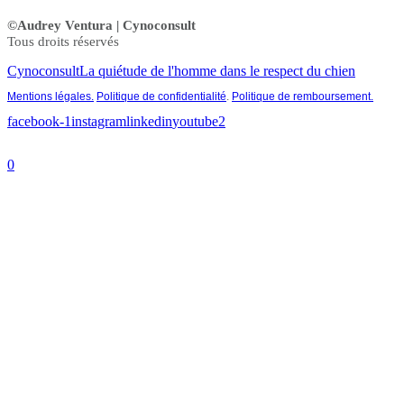
©Audrey Ventura | Cynoconsult
Tous droits réservés
Cynoconsult
La quiétude de l'homme dans le respect du chien
Mentions légales.
Politique de confidentialité
.
Politique de remboursement.
facebook-1
instagram
linkedin
youtube2
0