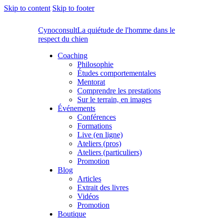
Skip to content
Skip to footer
Cynoconsult
La quiétude de l'homme dans le
respect du chien
Coaching
Philosophie
Études comportementales
Mentorat
Comprendre les prestations
Sur le terrain, en images
Événements
Conférences
Formations
Live (en ligne)
Ateliers (pros)
Ateliers (particuliers)
Promotion
Blog
Articles
Extrait des livres
Vidéos
Promotion
Boutique