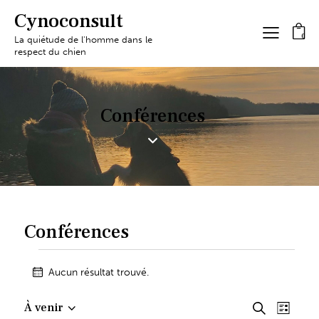
Cynoconsult
0
La quiétude de l'homme dans le
respect du chien
Conférences
Conférences
Aucun résultat trouvé.
N
o
R
N
t
À venir
R
L
i