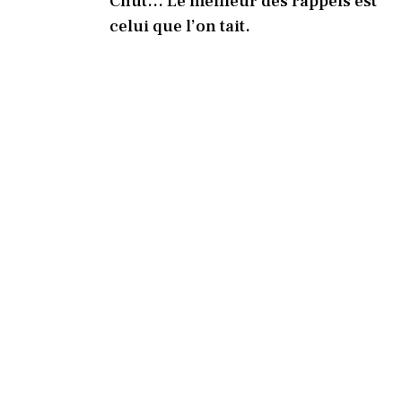
Chut… Le meilleur des rappels est
celui que l’on tait.