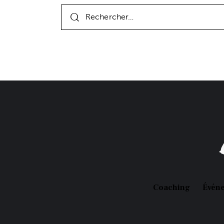
Coaching
Évén