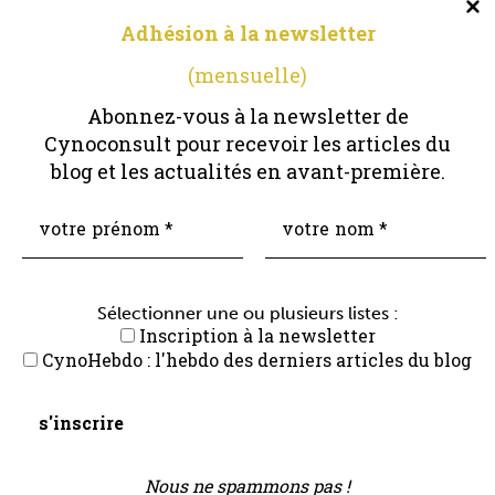
Adhésion à la newsletter
(mensuelle)
Abonnez-vous à la newsletter de
Cynoconsult pour recevoir les articles du
Gérer le consentement
blog et les actualités en avant-première.
Pour offrir les meilleures expériences, nous utilisons des technologies
telles que les cookies pour stocker et/ou accéder aux informations des
appareils. Le fait de consentir à ces technologies nous permettra de traiter
des données telles que le comportement de navigation ou les ID uniques
Coaching
Événements
Blog
Boutique
sur ce site. Le fait de ne pas consentir ou de retirer son consentement peut
avoir un effet négatif sur certaines caractéristiques et fonctions.
Sélectionner une ou plusieurs listes :
Inscription à la newsletter
Accepter
CynoHebdo : l'hebdo des derniers articles du blog
Refuser
Audrey Ventura | Cynoconsult
Tous droits réservés
Voir les préférences
Mentions légales.
Politique de confidentialité
.
Politique de
Nous ne spammons pas !