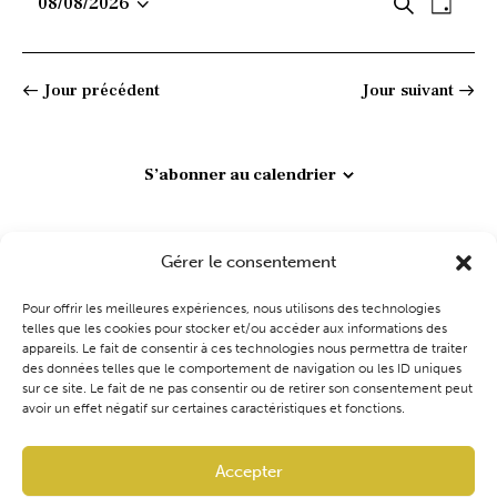
R
N
08/08/2026
R
i
J
e
a
S
e
c
o
c
e
v
é
u
c
h
r
i
l
h
e
Jour précédent
Jour suivant
r
g
e
e
c
a
c
r
h
t
t
e
S’abonner au calendrier
c
i
i
h
o
o
e
n
n
Gérer le consentement
e
d
n
t
e
e
Pour offrir les meilleures expériences, nous utilisons des technologies
n
v
telles que les cookies pour stocker et/ou accéder aux informations des
z
appareils. Le fait de consentir à ces technologies nous permettra de traiter
a
u
u
des données telles que le comportement de navigation ou les ID uniques
v
e
n
Coaching
Événements
Blog
Boutique
sur ce site. Le fait de ne pas consentir ou de retirer son consentement peut
avoir un effet négatif sur certaines caractéristiques et fonctions.
s
e
i
É
d
g
v
a
Accepter
a