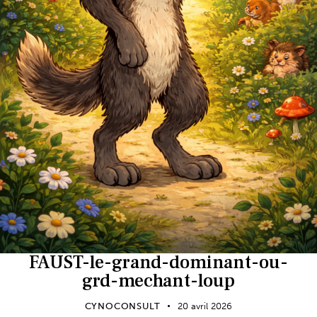
FAUST-le-grand-dominant-ou-
grd-mechant-loup
CYNOCONSULT
20 avril 2026