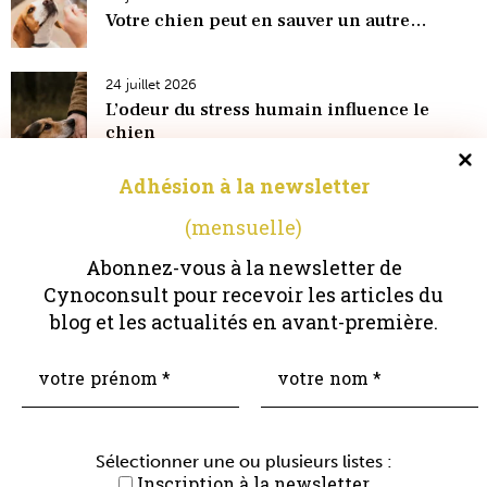
Votre chien peut en sauver un autre…
24 juillet 2026
L’odeur du stress humain influence le
chien
Adhésion à la newsletter
(mensuelle)
Abonnez-vous à la newsletter de
Cynoconsult pour recevoir les articles du
Gérer le consentement
blog et les actualités en avant-première.
Pour offrir les meilleures expériences, nous utilisons des technologies
telles que les cookies pour stocker et/ou accéder aux informations des
appareils. Le fait de consentir à ces technologies nous permettra de traiter
des données telles que le comportement de navigation ou les ID uniques
sur ce site. Le fait de ne pas consentir ou de retirer son consentement peut
avoir un effet négatif sur certaines caractéristiques et fonctions.
Coaching
Événements
Blog
Boutique
Sélectionner une ou plusieurs listes :
Inscription à la newsletter