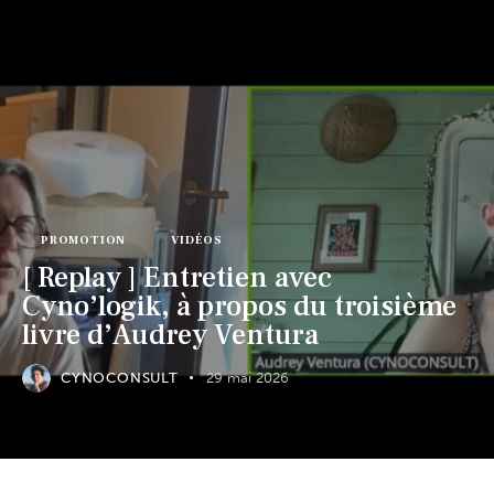
Cynoconsult
0
La quiétude de l'homme dans le
respect du chien
PROMOTION
VIDÉOS
[ Replay ] Entretien avec
Cyno’logik, à propos du troisième
livre d’Audrey Ventura
CYNOCONSULT
29 mai 2026