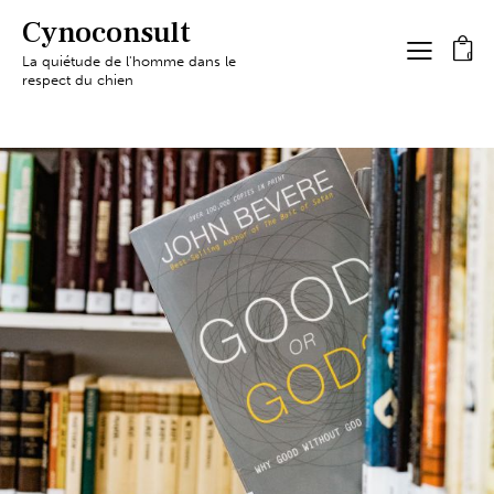
Cynoconsult
0
La quiétude de l'homme dans le
respect du chien