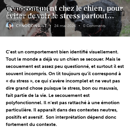
Le secouement chez le chien, pour
Cynoconsult
éviter de voir le stress partout…
0
La quiétude de l'homme dans le
respect du chien
CYNOCONSULT
24 mai 2026
0
Comments
C’est un comportement bien identifié visuellement.
Tout le monde a déjà vu un chien se secouer. Mais le
secouement est assez peu questionné, et surtout il est
souvent incompris. On lit toujours qu’il correspond à
« du stress », ce qui s’avère incomplet et ne veut pas
dire grand chose puisque le stress, bon ou mauvais,
fait partie de la vie. Le secouement est
polyfonctionnel. Il n’est pas rattaché à une émotion
particulière. Il apparaît dans des contextes neutres,
positifs et aversif.
Son interprétation dépend donc
fortement du contexte.