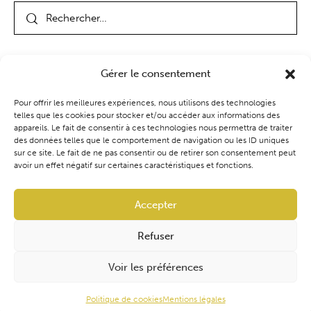
Gérer le consentement
Pour offrir les meilleures expériences, nous utilisons des technologies
telles que les cookies pour stocker et/ou accéder aux informations des
appareils. Le fait de consentir à ces technologies nous permettra de traiter
des données telles que le comportement de navigation ou les ID uniques
Coaching
Événements
Blog
Boutique
sur ce site. Le fait de ne pas consentir ou de retirer son consentement peut
avoir un effet négatif sur certaines caractéristiques et fonctions.
Accepter
Refuser
Audrey Ventura | Cynoconsult
Tous droits réservés
Voir les préférences
Mentions légales.
Politique de confidentialité
.
Politique de
Politique de cookies
Mentions légales
remboursement.