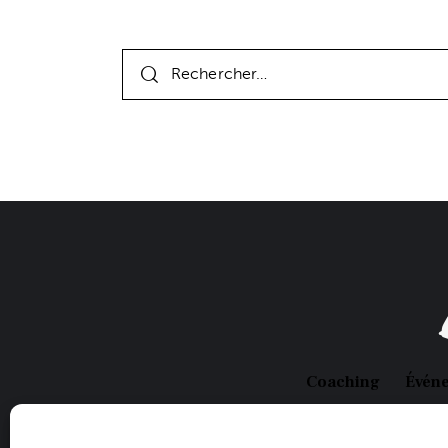
Coaching
Évén