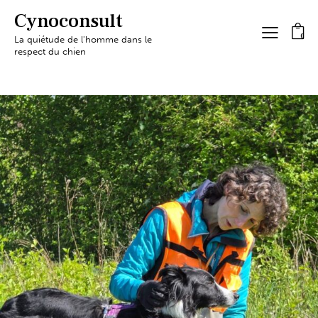
Cynoconsult
0
La quiétude de l'homme dans le
respect du chien