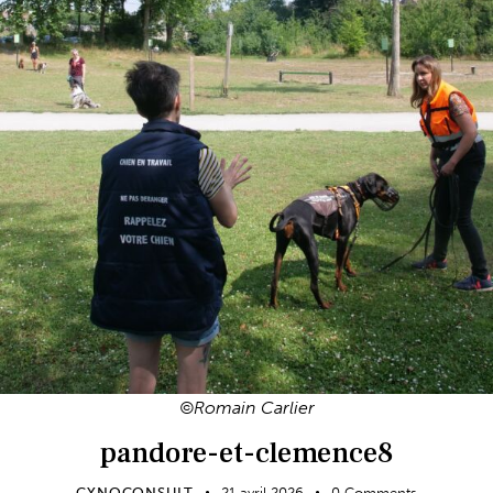
©Romain Carlier
pandore-et-clemence8
CYNOCONSULT
21 avril 2026
0
Comments