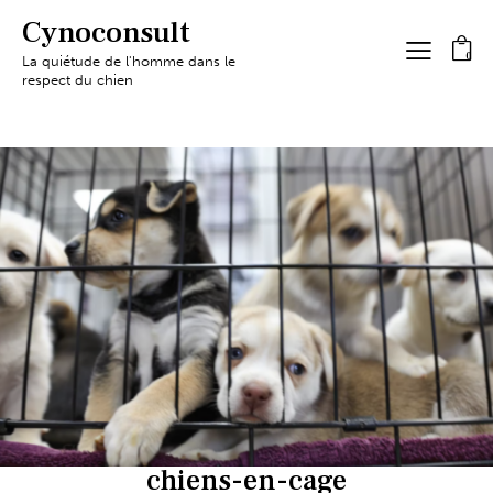
Cynoconsult
0
La quiétude de l'homme dans le
respect du chien
chiens-en-cage